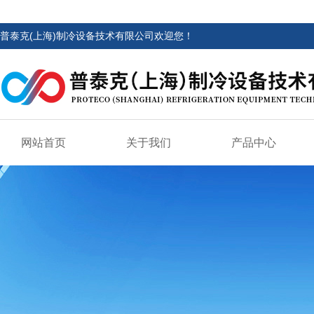
普泰克(上海)制冷设备技术有限公司欢迎您！
网站首页
关于我们
产品中心