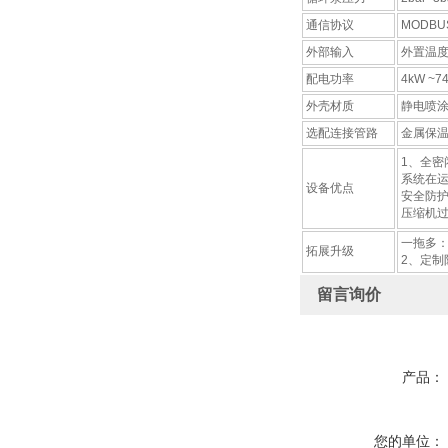
通信协议
MODBU
外部输入
外置温度
配电功率
4kW ~7
外壳材质
静电喷涂
选配连接管路
金属保温
1、全
系统在
设备优点
安全防
压缩机
一拖多
拓展升级
2、定
留言询价
产品：
您的单位：