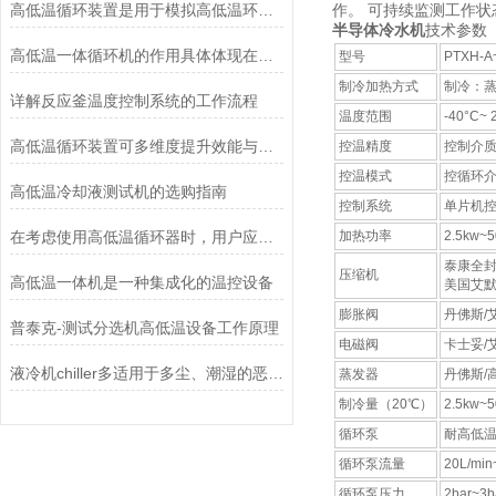
高低温循环装置是用于模拟高低温环境的设备
作。 可持续监测工作
半导体冷水机
技术参数
高低温一体循环机的作用具体体现在哪些方面？
型号
PTXH-A
制冷加热方式
制冷：
详解反应釜温度控制系统的工作流程
温度范围
-40°C
高低温循环装置可多维度提升效能与安全
控温精度
控制介质
控温模式
控循环
高低温冷却液测试机的选购指南
控制系统
单片机
在考虑使用高低温循环器时，用户应注意以下几点
加热功率
2.5kw~
泰康全
压缩机
高低温一体机是一种集成化的温控设备
美国艾
膨胀阀
丹佛斯/
普泰克-测试分选机高低温设备工作原理
电磁阀
卡士妥/
液冷机chiller多适用于多尘、潮湿的恶劣环境中
蒸发器
丹佛斯/
制冷量（20℃）
2.5kw~
循环泵
耐高低
循环泵流量
20L/min
循环泵压力
2bar~3b