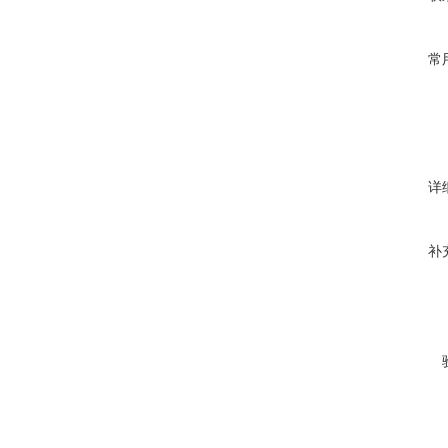
常
详
补