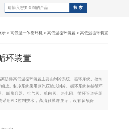
展示
>
高低温一体循环机
>
高低温循环装置
> 高低温循环装置
循环装置
隔离防爆高低温循环装置主要由制冷系统、循环系统、控制
等组成。制冷系统采用蒸汽压缩式制冷。循环系统包括循环
器、膨胀容器、排气阀、单向阀、热电阻、循环管道等组
统采用PID控制技术，高清触摸屏显示，设有多项保护功
备安全运行。通过机组自身的制冷与加热，向外界输送载热
工艺条件要求。