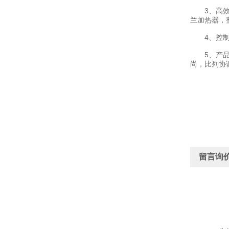
3、高效换
兰加热器，
4、控制重
5、产品外
尚，比列协
留言询