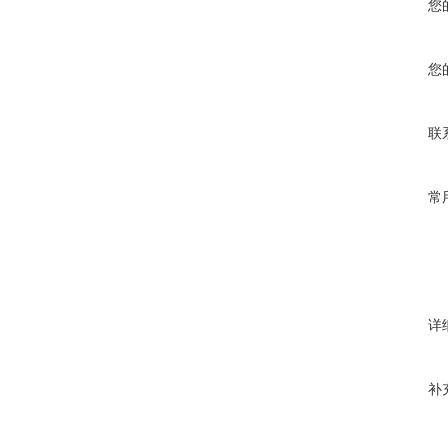
您
您
联
常
详
补