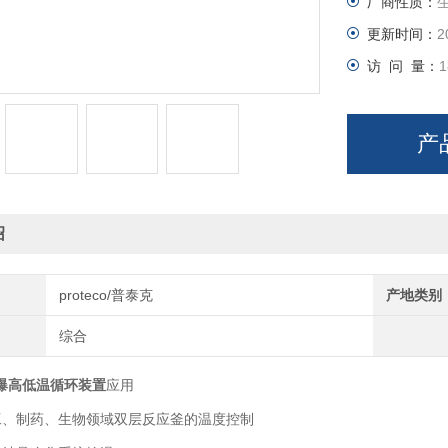
厂商性质：
更新时间：
2
访 问 量：
1
产
绍
proteco/普泰克
产地类别
综合
爆高低温循环装置
应用
制药、生物领域双层反应釜的温度控制