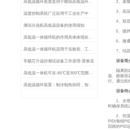
高低温循环装置是用于模拟高低温环境的设备
2、蒸馏
3、高压
温度控制系统广泛应用于工业生产中
4、双层
测试分选机高低温设备的使用须知
5、搅拌
高低温一体循环机的作用具体体现在哪些方面？
6、微通
高低温一体循环机适用于实验室、工业生产等领域中
7、结晶
设备简
车载芯片温控测试设备工作原理-普泰克
隔离防爆高
高低温一体机可在-80℃至300℃范围内实现连续调节
器、膨胀容
行。通过机
高低温循环装置：制冷制热协同，智能温控护航
设备特
1、全密闭
时确保系统
2、控温系
PID(每
回路的PI