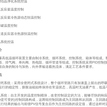
结晶净化系统控温
反应釜温度控制
反应釜冷热源动态恒温控制
罐温度控制
道反应器冷热源恒温控制
系统控温
介
低温循环装置主要由制冷系统、循环系统、控制系统、箱体等组成。制
器、排气阀、单向阀、热电阻、循环管道等组成。控制系统采用PID控制
组自身的制冷与加热，向外界输送载热流体，满足工艺条件要求。
点
系统：采用全密闭式系统设计，整个循环管路只有加液盖上留出的呼吸
运行的稳定性，膨胀油箱始终保持在常温状态，高温时无油雾产生，低温
统：自主开发的温度控制模块，改变控制设定的方法，能够尽快的响应
组PID是可变的)控制回路构成，这两组控制回路成为主回路和从回路，主回
D运行结果的输出与前馈PV信号复合后作为主控回路的设定值，通过这样